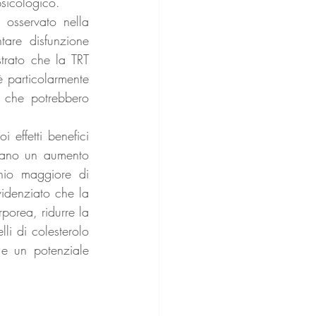
psicologico.
osservato nella 
are disfunzione 
trato che la TRT 
è particolarmente 
 che potrebbero 
 effetti benefici 
ntano un aumento 
hio maggiore di 
idenziato che la 
orea, ridurre la 
li di colesterolo 
e un potenziale 