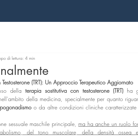
po di lettura: 4 min
Finalmente
on Testosterone (TRT): Un Approccio Terapeutico Aggiornato
'uso della 
terapia sostitutiva con testosterone (TRT)
 ha g
nell'ambito della medicina, specialmente per quanto riguard
ipogonadismo
 o da altre condizioni cliniche caratterizzat
mone sessuale maschile principale, 
ma ha anche un ruolo fon
abolismo, del tono muscolare, della densità ossea e