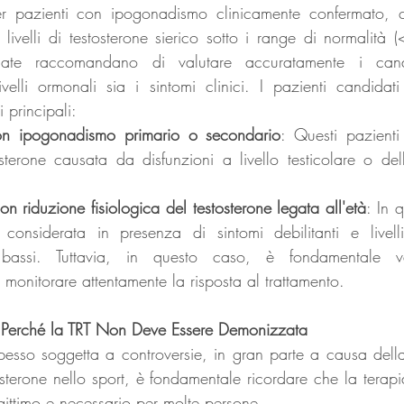
r pazienti con ipogonadismo clinicamente confermato, ca
 livelli di testosterone sierico sotto i range di normalità 
nate raccomandano di valutare accuratamente i candi
velli ormonali sia i sintomi clinici. I pazienti candidat
 principali:
on ipogonadismo primario o secondario
: Questi pazienti
sterone causata da disfunzioni a livello testicolare o del
n riduzione fisiologica del testosterone legata all'età
: In 
onsiderata in presenza di sintomi debilitanti e livelli 
 bassi. Tuttavia, in questo caso, è fondamentale val
 monitorare attentamente la risposta al trattamento.
e: Perché la TRT Non Deve Essere Demonizzata
esso soggetta a controversie, in gran parte a causa dell
sterone nello sport, è fondamentale ricordare che la terapia
gittimo e necessario per molte persone. 