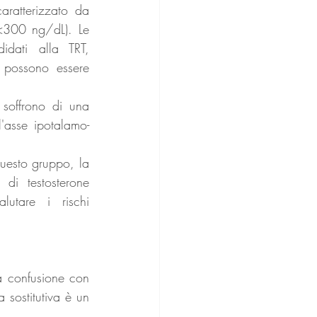
ratterizzato da 
(<300 ng/dL). Le 
dati alla TRT, 
i possono essere 
 soffrono di una 
l'asse ipotalamo-
questo gruppo, la 
di testosterone 
utare i rischi 
a confusione con 
 sostitutiva è un 