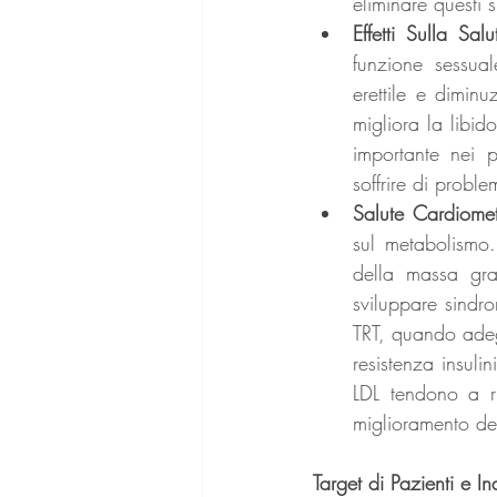
eliminare questi 
Effetti Sulla Sal
funzione sessual
erettile e dimin
migliora la libid
importante nei p
soffrire di proble
Salute Cardiomet
sul metabolismo.
della massa gras
sviluppare sindr
TRT, quando adeg
resistenza insulin
LDL tendono a ri
miglioramento de
Target di Pazienti e I