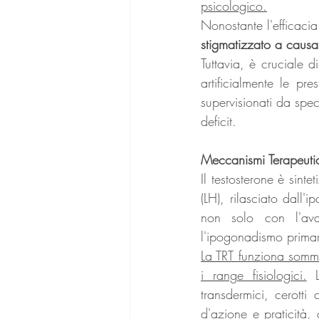
psicologico.
stigmatizzato a causa
Tuttavia, è cruciale d
artificialmente le pre
supervisionati da specia
deficit.
Meccanismi Terapeutici
Il testosterone è sinte
(LH), rilasciato dall'i
non solo con l'ava
l'ipogonadismo prima
La TRT funziona sommin
i range fisiologici.
 L
transdermici, cerotti
d'azione e praticità,