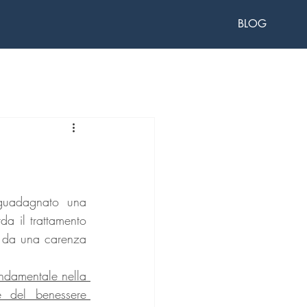
BLOG
uadagnato una 
a il trattamento 
e da una carenza 
damentale nella 
 del benessere 