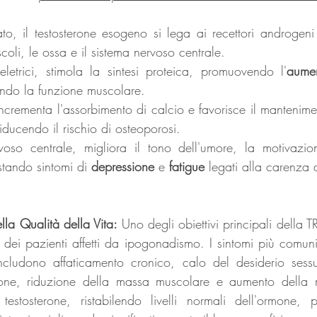
o, il testosterone esogeno si lega ai recettori androgeni di
coli, le ossa e il sistema nervoso centrale. 
letrici, stimola la sintesi proteica, promuovendo l'
aumen
ando la funzione muscolare. 
incrementa l'assorbimento di calcio e favorisce il mantenime
riducendo il rischio di osteoporosi. 
oso centrale, migliora il tono dell'umore, la motivazion
stando sintomi di 
depressione
 e 
fatigue
 legati alla carenza d
la Qualità della Vita: 
Uno degli obiettivi principali della TR
a dei pazienti affetti da ipogonadismo. I sintomi più comun
includono affaticamento cronico, calo del desiderio sessu
sione, riduzione della massa muscolare e aumento della m
testosterone, ristabilendo livelli normali dell'ormone, 