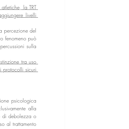
atletiche, la TRT 
ggiungere livelli 
a percezione del 
to fenomeno può 
ercussioni sulla 
stinzione tra uso 
protocolli sicuri 
ione psicologica 
lusivamente alla 
o di debolezza o 
so al trattamento 