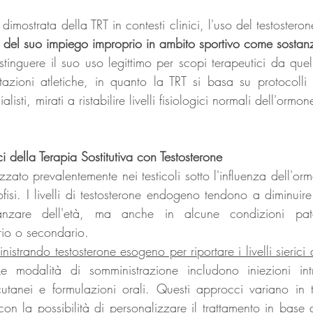
 del suo impiego improprio in ambito sportivo come sostan
istinguere il suo uso legittimo per scopi terapeutici da quel
stazioni atletiche, in quanto la TRT si basa su protocolli c
listi, mirati a ristabilire livelli fisiologici normali dell'ormon
 della Terapia Sostitutiva con Testosterone
tizzato prevalentemente nei testicoli sotto l'influenza dell'orm
pofisi. I livelli di testosterone endogeno tendono a diminuire
nzare dell'età, ma anche in alcune condizioni pato
rio o secondario.
istrando testosterone esogeno per riportare i livelli sierici 
e modalità di somministrazione includono iniezioni intr
 cutanei e formulazioni orali. Questi approcci variano in t
 con la 
possibilità di personalizzare il trattamento in base 