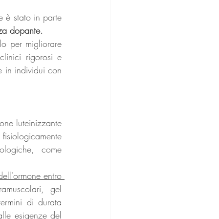
Nonostante l'efficacia dimostrata della TRT in contesti clinici, l'uso del testosterone è stato in parte 
za dopante. 
lo per migliorare 
linici rigorosi e 
e in individui con 
one luteinizzante 
 fisiologicamente 
logiche, come 
dell'ormone entro 
amuscolari, gel 
ermini di durata 
alle esigenze del 