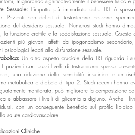
sintomi, migliorando significativamente il benessere fisico e 
ute Sessuale: 
L'impatto più immediato della TRT è spesso 
e. Pazienti con deficit di testosterone possono speriment
uzione del desiderio sessuale. Numerosi studi hanno dimos
o, la funzione erettile e la soddisfazione sessuale. Questo 
azienti più giovani affetti da ipogonadismo secondario,
mi psicologici legati alla disfunzione sessuale.
abolica: 
Un altro aspetto cruciale della TRT riguarda i suoi
 I pazienti con bassi livelli di testosterone spesso prese
sa, una riduzione della sensibilità insulinica e un risc
ome metabolica e diabete di tipo 2. Studi recenti hanno ev
uatamente monitorata, può migliorare la composizione corp
ica e abbassare i livelli di glicemia a digiuno. Anche i livel
dursi, con un conseguente beneficio sul profilo lipidico 
lla salute cardiovascolare.
ndicazioni Cliniche