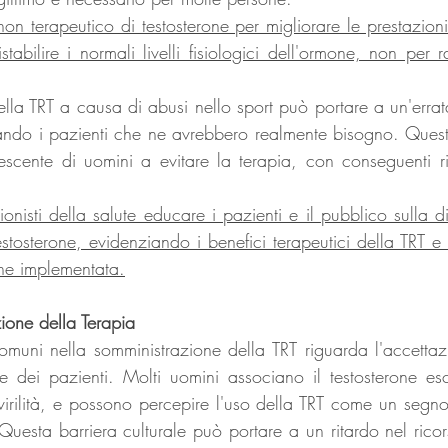
non terapeutico di testosterone per migliorare le prestazioni 
tabilire i normali livelli fisiologici dell'ormone, non per ra
la TRT a causa di abusi nello sport può portare a un'errat
iando i pazienti che ne avrebbero realmente bisogno. Ques
scente di uomini a evitare la terapia, con conseguenti rip
onisti della salute educare i pazienti e il pubblico sulla di
stosterone, evidenziando i benefici terapeutici della TRT e i 
iene implementata.
zione della Terapia
omuni nella somministrazione della TRT riguarda l'accettaz
e dei pazienti. Molti uomini associano il testosterone esc
 virilità, e possono percepire l'uso della TRT come un segn
Questa barriera culturale può portare a un ritardo nel ricor