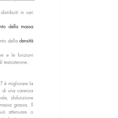
stribuiti in vari 
to della massa 
nto della 
densità 
e e le funzioni 
i testosterone.
T è migliorare la 
i di una carenza 
ale, disfunzione 
assa grassa. Il 
può attenuare o 