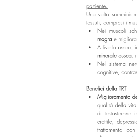
paziente.
Una volta somministrat
tessuti, compresi i mus
Nei muscoli sche
magra
 e miglior
A livello osseo, 
minerale ossea
, 
Nel sistema nerv
cognitive, contra
Benefici della TRT
Miglioramento del
qualità della vit
di testosterone 
erettile, depres
trattamento con 