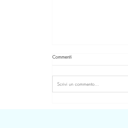
Commenti
Scrivi un commento...
L'Intelligenza Artificiale in
Medicina - Alleato nel
Contrasto all'Obesità?