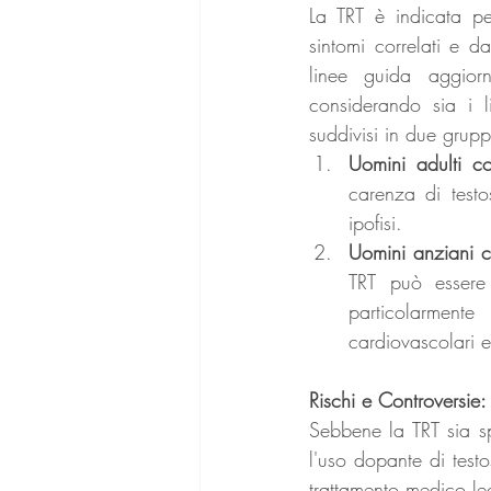
La TRT è indicata pe
sintomi correlati e da
linee guida aggior
considerando sia i li
suddivisi in due gruppi
Uomini adulti c
carenza di testo
ipofisi.
Uomini anziani co
TRT può essere c
particolarmente
cardiovascolari e
Rischi e Controversi
Sebbene la TRT sia sp
l'uso dopante di testo
trattamento medico le