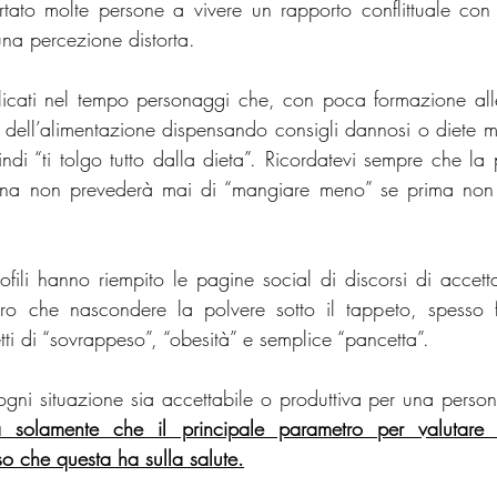
ortato molte persone a vivere un rapporto conflittuale con 
na percezione distorta. 
licati nel tempo personaggi che, con poca formazione alle
dell’alimentazione dispensando consigli dannosi o diete m
ndi “ti tolgo tutto dalla dieta”. Ricordatevi sempre che la 
ana non prevederà mai di “mangiare meno” se prima non 
rofili hanno riempito le pagine social di discorsi di accett
tro che nascondere la polvere sotto il tappeto, spesso 
tti di “sovrappeso”, “obesità” e semplice “pancetta”.
ogni situazione sia accettabile o produttiva per una perso
a solamente che il principale parametro per valutare 
esso che questa ha sulla salute.