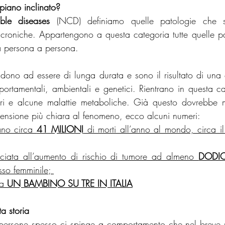
piano inclinato?
le diseases
 (NCD) definiamo quelle patologie che s
croniche. Appartengono a questa categoria tutte quelle pa
 persona a persona.
dono ad essere di lunga durata e sono il risultato di una
omportamentali, ambientali e genetici. Rientrano in questa ca
ri e alcune malattie metaboliche. Già questo dovrebbe met
ensione più chiara al fenomeno, ecco alcuni numeri:
no circa 
41 MILIONI
 di morti all’anno al mondo, circa il
ciata all’aumento di rischio di tumore ad almeno 
DODIC
sso femminile; 
a 
UN BAMBINO SU TRE IN ITALIA
a storia
re persone spesso ci spinge a comportamento che nel breve