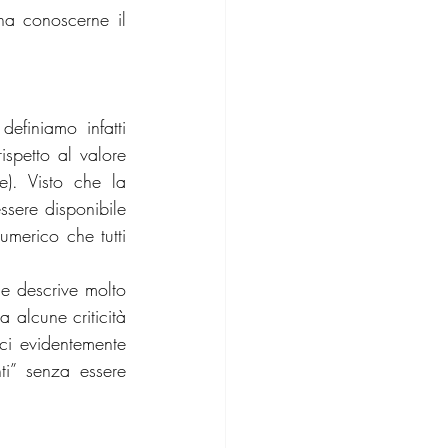
a conoscerne il 
finiamo infatti 
petto al valore 
). Visto che la 
sere disponibile 
umerico che tutti 
e descrive molto 
alcune criticità 
ci evidentemente 
i” senza essere 