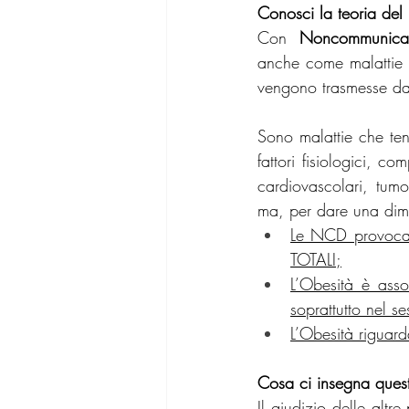
Conosci la teoria del 
Con 
Noncommunicab
anche come malattie 
vengono trasmesse da
Sono malattie che ten
fattori fisiologici, c
cardiovascolari, tumo
ma, per dare una dim
Le NCD provoca
TOTALI;
L’Obesità è asso
soprattutto nel se
L’Obesità riguard
Cosa ci insegna quest
Il giudizio delle alt