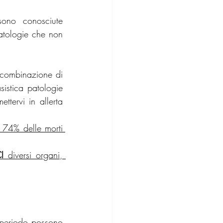
ono conosciute 
tologie che non 
 combinazione di 
sistica patologie 
tervi in allerta 
 74% delle morti 
I 
diversi organi, 
 periodo possono 