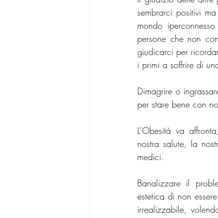
sembrarci positivi ma
mondo iperconnesso 
persone che non cono
giudicarci per ricord
i primi a soffrire di u
Dimagrire o ingrassar
per stare bene con noi
L’Obesità va affront
nostra salute, la nost
medici.
Banalizzare il proble
estetica di non esser
irrealizzabile, volen