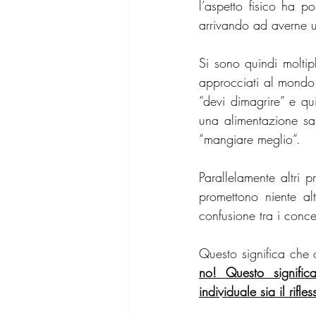
l’aspetto fisico ha p
arrivando ad averne u
Si sono quindi moltip
approcciati al mondo 
“devi dimagrire” e qui
una alimentazione s
“mangiare meglio”.
Parallelamente altri p
promettono niente al
confusione tra i conce
Questo significa che 
no! Questo signific
individuale sia il rifl