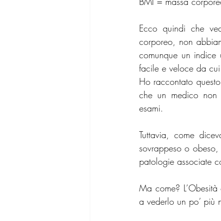
BMI = massa corporea (
Ecco quindi che ved
corporeo, non abbiamo
comunque un indice ut
facile e veloce da cui 
Ho raccontato questo 
che un medico non c
esami. 
Tuttavia, come dicev
sovrappeso o obeso, c
patologie associate co
Ma come? L’Obesità è
a vederlo un po’ più n