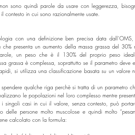
non sono quindi parole da usare con leggerezza, bisogn
 il contesto in cui sono razionalmente usate.
logia con una definizione ben precisa data dall’OMS, de
che presenta un aumento della massa grassa del 30% ris
 parole, un peso che è il 130% del proprio peso ideale
sa grassa è complessa, soprattutto se il parametro deve es
rapidi, si utilizza una classificazione basata su un valore n
spendere qualche riga perchè si tratta di un parametro ch
nalizzano le popolazioni nel loro complesso mentre presenta 
i singoli casi in cui il valore, senza contesto, può portar
aso delle persone molto muscolose e quindi molto “pesant
viene calcolato con la formula: