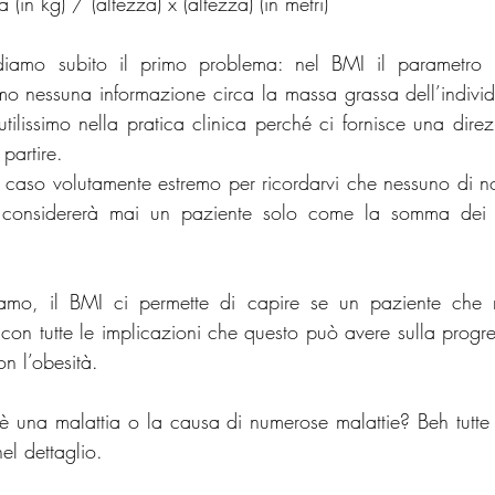
in kg) / (altezza) x (altezza) (in metri)
iamo subito il primo problema: nel BMI il parametro u
 nessuna informazione circa la massa grassa dell’individu
ilissimo nella pratica clinica perché ci fornisce una direz
partire.
caso volutamente estremo per ricordarvi che nessuno di n
onsidererà mai un paziente solo come la somma dei risu
amo, il BMI ci permette di capire se un paziente che no
on tutte le implicazioni che questo può avere sulla progres
n l’obesità. 
 una malattia o la causa di numerose malattie? Beh tutte
el dettaglio. 