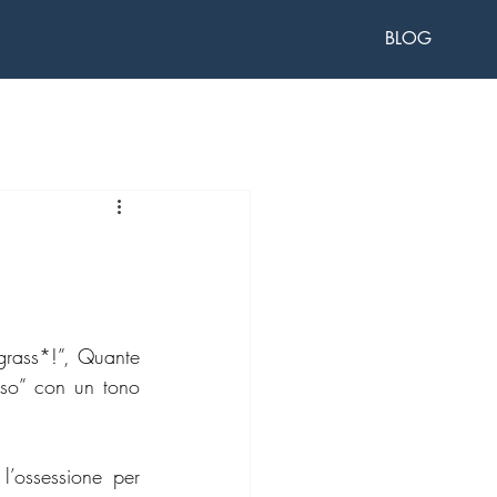
BLOG
grass*!”, Quante 
eso” con un tono 
’ossessione per 