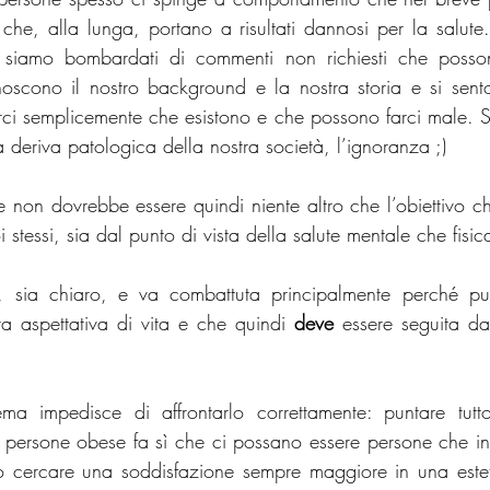
 che, alla lunga, portano a risultati dannosi per la salute.
siamo bombardati di commenti non richiesti che posson
scono il nostro background e la nostra storia e si sento
arci semplicemente che esistono e che possono farci male. S
na deriva patologica della nostra società, l’ignoranza ;)
e non dovrebbe essere quindi niente altro che l’obiettivo ch
 stessi, sia dal punto di vista della salute mentale che fisic
a, sia chiaro, e va combattuta principalmente perché pu
ra aspettativa di vita e che quindi 
deve 
essere seguita da
ma impedisce di affrontarlo correttamente: puntare tutto
e persone obese fa sì che ci possano essere persone che i
do cercare una soddisfazione sempre maggiore in una este