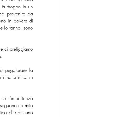
 Purtroppo in un 
o provenire da 
no in dovere di 
e lo fanno, sono 
e ci prefiggiamo 
a.
ò peggiorare la 
i medici e con i 
 sull’importanza 
nseguono un mito 
tica che di sano 