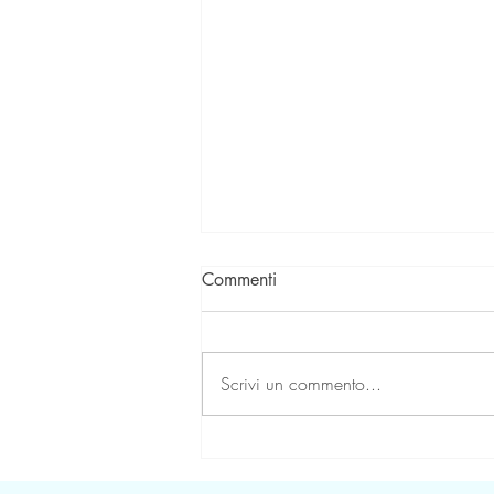
Commenti
Scrivi un commento...
Il concetto di Rischio in
Medicina