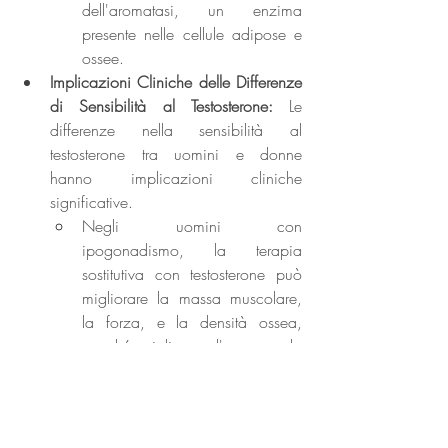
dell'aromatasi, un enzima 
presente nelle cellule adipose e 
ossee.
Implicazioni Cliniche delle Differenze 
di Sensibilità al Testosterone: 
Le 
differenze nella sensibilità al 
testosterone tra uomini e donne 
hanno implicazioni cliniche 
significative. 
Negli uomini con 
ipogonadismo, la terapia 
sostitutiva con testosterone può 
migliorare la massa muscolare, 
la forza, e la densità ossea, 
nonché migliorare l'umore e la 
libido. Tuttavia, questa terapia 
deve essere attentamente 
monitorata per evitare effetti 
avversi come la policitemia, 