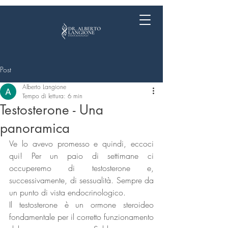
Post
Alberto Langione
Tempo di lettura: 6 min
Testosterone - Una
panoramica
Ve lo avevo promesso e quindi, eccoci 
qui! Per un paio di settimane ci 
occuperemo di testosterone e, 
successivamente, di sessualità. Sempre da 
un punto di vista endocrinologico. 
Il testosterone è un ormone steroideo 
fondamentale per il corretto funzionamento 