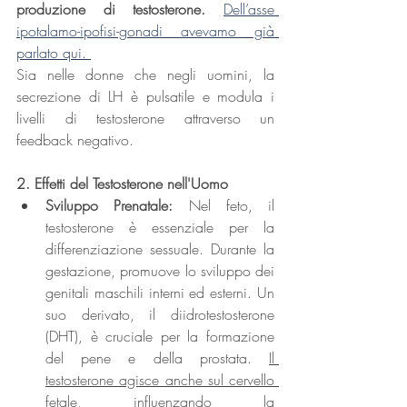
produzione di testosterone.
Dell’asse 
ipotalamo-ipofisi-gonadi avevamo già 
parlato qui. 
Sia nelle donne che negli uomini, la 
secrezione di LH è pulsatile e modula i 
livelli di testosterone attraverso un 
feedback negativo. 
2. Effetti del Testosterone nell'Uomo
Sviluppo Prenatale: 
Nel feto, il 
testosterone è essenziale per la 
differenziazione sessuale. Durante la 
gestazione, promuove lo sviluppo dei 
genitali maschili interni ed esterni. Un 
suo derivato, il diidrotestosterone 
(DHT), è cruciale per la formazione 
del pene e della prostata. 
Il 
testosterone agisce anche sul cervello 
fetale, influenzando la 