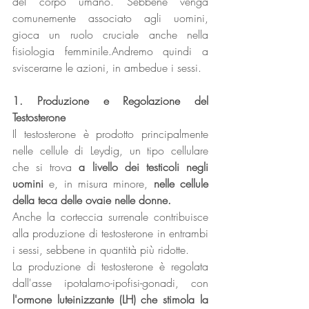
del corpo umano. Sebbene venga 
comunemente associato agli uomini, 
gioca un ruolo cruciale anche nella 
fisiologia femminile.Andremo quindi a 
sviscerarne le azioni, in ambedue i sessi. 
1. Produzione e Regolazione del 
Testosterone
Il testosterone è prodotto principalmente 
nelle cellule di Leydig, un tipo cellulare 
che si trova 
a livello dei testicoli negli 
uomini 
e, in misura minore, 
nelle cellule 
della teca delle ovaie nelle donne.
Anche la corteccia surrenale contribuisce 
alla produzione di testosterone in entrambi 
i sessi, sebbene in quantità più ridotte. 
La produzione di testosterone è regolata 
dall'asse ipotalamo-ipofisi-gonadi, con 
l'ormone luteinizzante (LH) che stimola la 