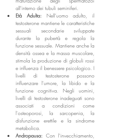
maturazione degli spermatozoi 
all'interno dei tubuli seminiferi.
Età Adulta: 
Nell'uomo adulto, il 
testosterone mantiene le caratteristiche 
sessuali secondarie sviluppate 
durante la pubertà e regola la 
funzione sessuale. Mantiene anche la 
densità ossea e la massa muscolare, 
stimola la produzione di globuli rossi 
e influenza il benessere psicologico. I 
livelli di testosterone possono 
influenzare l'umore, la libido e la 
funzione cognitiva. Negli uomini, 
livelli di testosterone inadeguati sono 
associati a condizioni come 
l'osteoporosi, la sarcopenia, la 
disfunzione erettile e la sindrome 
metabolica.
Andropausa: 
Con l'invecchiamento, 